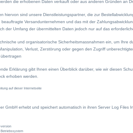
werden die erhobenen Daten verkauft oder aus anderen Gründen an Dr
hiervon sind unsere Dienstleistungspartner, die zur Bestellabwicklung
g beauftragte Versandunternehmen und das mit der Zahlungsabwicklung b
ich der Umfang der übermittelten Daten jedoch nur auf das erforderlic
echnische und organisatorische Sicherheitsmassnahmen ein, um Ihre du
 Manipulation, Verlust, Zerstörung oder gegen den Zugriff unberechtig
t übertragen
ende Erklärung gibt Ihnen einen Überblick darüber, wie wir diesen Sch
ck erhoben werden.
tung auf dieser Internetseite
er GmbH erhebt und speichert automatisch in ihren Server Log Files In
-version
 Betriebssystem