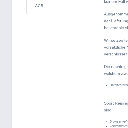
keinem Fall 
AGB
Ausgenommen 
der Lieferun
beschränkt s
Wir setzen t
vorsätzliche
verschlüssel
Die nachfolg
welchem Zwe
Datenverarbei
Sport Reising
sind:
Browsertyp/ 
verwendetes