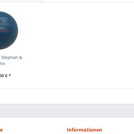
s Stephan &
ana
00 € *
ce
Informationen