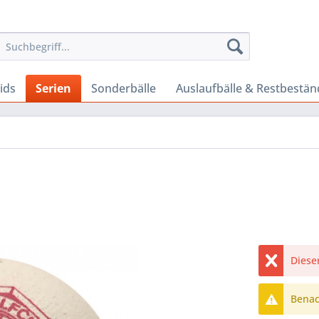
ids
Serien
Sonderbälle
Auslaufbälle & Restbestän
Dieser
Benach