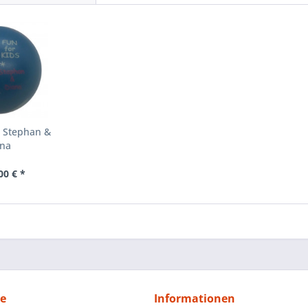
s Stephan &
ana
00 € *
ce
Informationen